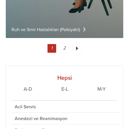
Ruh ve Sinir Hastalıkları (Psikiyatri)
1
2
Hepsi
A-D
E-L
M-Y
Acil Servis
Anestezi ve Reanimasyon